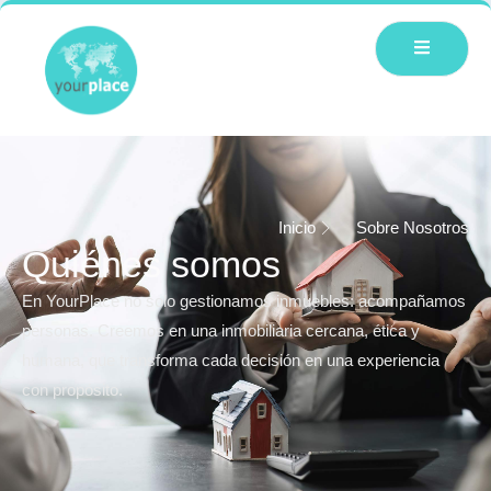
Inicio
Sobre Nosotros
Quiénes somos
En YourPlace no solo gestionamos inmuebles: acompañamos
personas. Creemos en una inmobiliaria cercana, ética y
humana, que transforma cada decisión en una experiencia
con propósito.