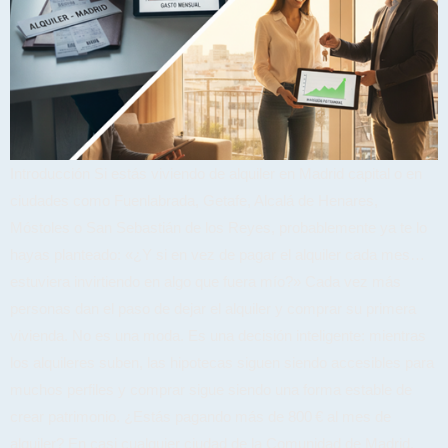
Introducción Si estás viviendo de alquiler en Madrid capital o en
ciudades como Fuenlabrada, Getafe, Alcalá de Henares,
Móstoles o San Sebastián de los Reyes, probablemente ya te lo
hayas planteado: «¿Y si en vez de pagar el alquiler cada mes…
estuviera invirtiendo en algo que fuera mío?» Cada vez más
personas dan el paso de dejar el alquiler y comprar su primera
vivienda. No es una moda. Es una decisión inteligente: mientras
los alquileres suben, las hipotecas siguen siendo accesibles para
muchos perfiles y comprar sigue siendo una forma estable de
crear patrimonio. ¿Estás pagando más de 800 € al mes de
alquiler? En casi cualquier ciudad de la Comunidad de Madrid,