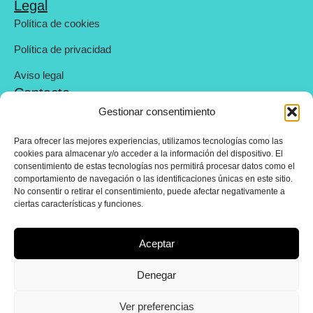
Legal
Política de cookies
Política de privacidad
Aviso legal
Contacto
Calle Pilar de Zaragoza 106 Madrid, (metro Avenida de
Gestionar consentimiento
América)
Para ofrecer las mejores experiencias, utilizamos tecnologías como las
cookies para almacenar y/o acceder a la información del dispositivo. El
626 418 004
consentimiento de estas tecnologías nos permitirá procesar datos como el
comportamiento de navegación o las identificaciones únicas en este sitio.
info@yourplaceinmo.com
No consentir o retirar el consentimiento, puede afectar negativamente a
ciertas características y funciones.
Copyright © 2026 YourPlace. Todos los derechos reservados.
Aceptar
Denegar
Subastas
Ver preferencias