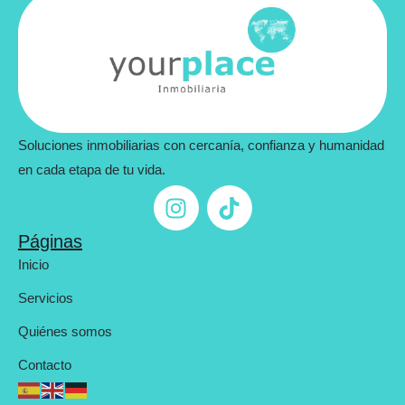
Soluciones inmobiliarias con cercanía, confianza y humanidad
en cada etapa de tu vida.
Páginas
Inicio
Servicios
Quiénes somos
Contacto