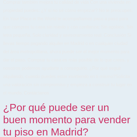
Comprar también mejora tu calidad de vida Con una vivienda en
propiedad puedes: ¿Y si no sé cómo empezar? No te preocupes.
En Your Place in the World te acompañamos paso a paso para
que compres tu casa sin miedo y con confianza: Sin agobios. Sin
letra pequeña. Solo claridad y asesoramiento real. Conclusión Si
llevas tiempo pagando alquiler en Madrid o en cualquier ciudad
del área metropolitana, ahora puede ser el mejor momento para
dar el paso. Comprar tu casa es más posible de lo que crees, y
nosotros podemos ayudarte a conseguirlo. ¿Por qué seguir
alquilando, cuando puedes estar invirtiendo en ti mismo?Solicita
una valoración sin compromiso y empieza a construir tu lugar en
el mundo. Contáctanos
¿Por qué puede ser un
buen momento para vender
tu piso en Madrid?